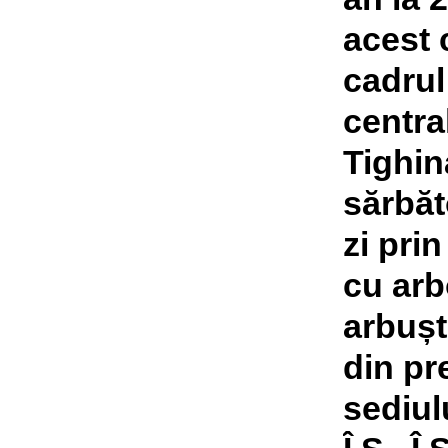
acest 
cadrul
central 
Tighi
sărbăt
zi prin
cu arb
arbușt
din pr
sediulu