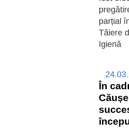
pregătir
parțial 
Tăiere 
Igienă
24.03
În cadr
Căușe
succe
începu