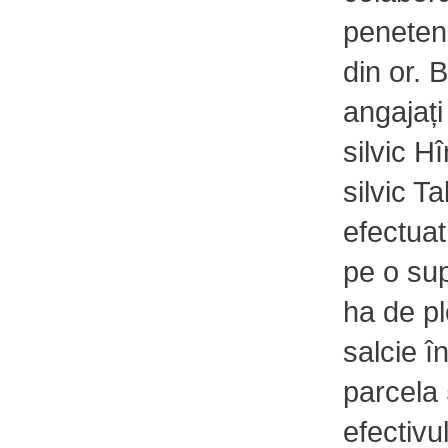
penetenc
din or. 
angajați
silvic H
silvic T
efectuat
pe o sup
ha de pl
salcie î
parcela
efectivu