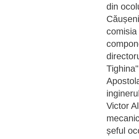
din ocolu
Căușeni
comisia 
compon
director
Tighina"
Apostola
inginerul
Victor A
mecanic
șeful oco