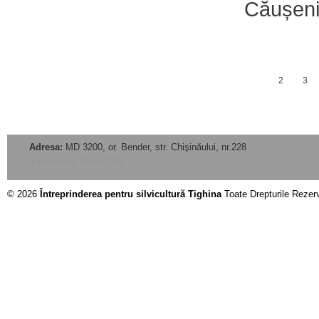
Căușeni
1
2
3
Adresa:
MD 3200, or. Bender, str. Chişinăului, nr.228
actualizat la: 03.08.2026
© 2026
Întreprinderea pentru silvicultură Tighina
Toate Drepturile Rezer