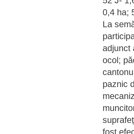
52 J- 1,
0,4 ha; 
La semă
participa
adjunct 
ocol; pă
cantonul
paznic d
mecaniz
muncitor
suprafeț
fost efe