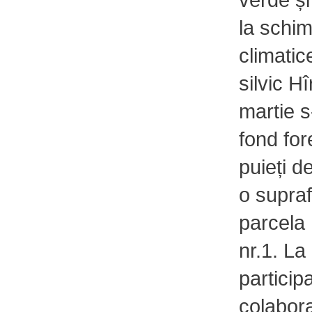
la schim
climatic
silvic H
martie s
fond for
puieți d
o supraf
parcela
nr.1. La
particip
colabora