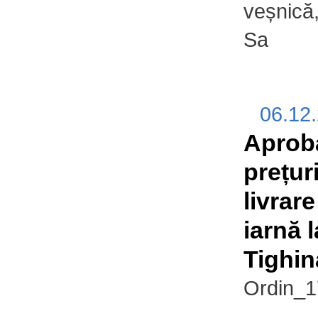
veșnică
Sa
06.12
Aprob
prețur
livrar
iarnă la
Tighin
Ordin_1