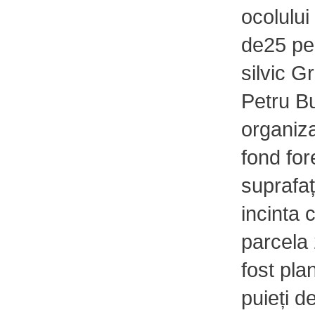
ocolului
de25 pe
silvic Gr
Petru B
organiza
fond for
suprafaț
incinta 
parcela
fost pla
puieți d