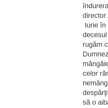
îndurera
director
Iurie în
decesul
rugăm c
Dumnez
mângâie
celor r
nemângâ
despărţ
să o aib