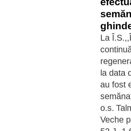
efectu
semăn
ghinde
La Î.S.,,
continuă
regenera
la data
au fost 
semănat
o.s. Ta
Veche p 