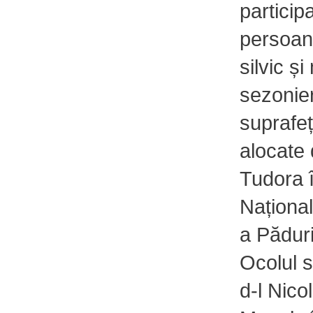
particip
persoan
silvic și
sezonie
suprafeț
alocate 
Tudora 
Național
a Păduri
Ocolul s
d-l Nico