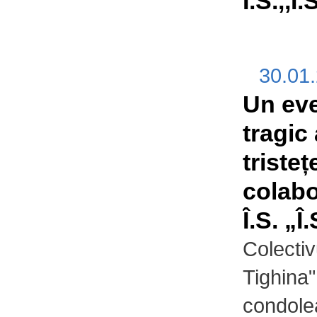
Î.S.,,Î
30.01
Un ev
tragic
tristeț
colabo
Î.S. „Î
Colectivu
Tighina
condolea