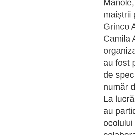
Manole,
maiștrii
Grinco A
Camila 
organiza
au fost p
de speci
număr d
La lucră
au parti
ocolului 
colabora