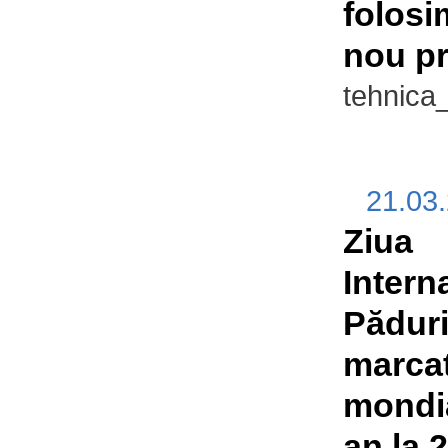
folosi
nou pr
tehnica
21.03
Ziua
Intern
Păduri
marcat
mondia
an la 2