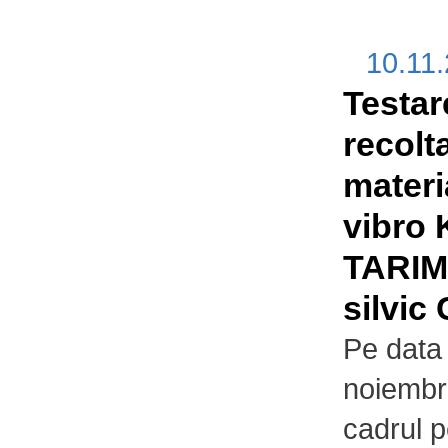
10.11
Testar
recolt
materi
vibro
TARIM 
silvic
Pe data
noiembr
cadrul pe