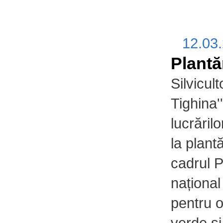
12.03
Plantă
Silviculto
Tighina'
lucrăril
la plantă
cadrul 
național
pentru o
verde și