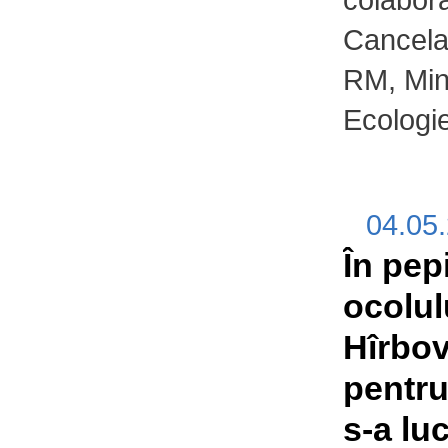
Cancelar
RM, Mini
Ecologie
04.05
În pep
ocolulu
Hîrbov
pentru
s-a lu