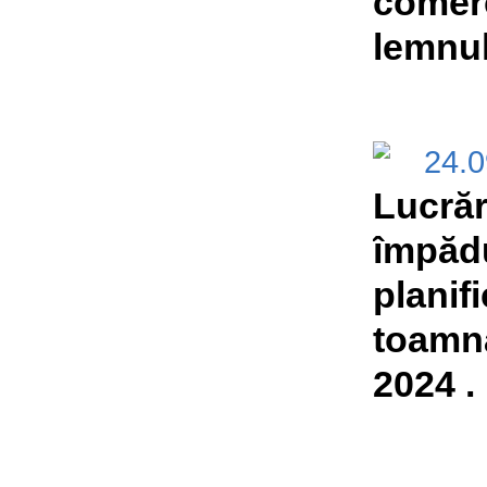
comerc
lemnul
24.
Lucrăr
împădu
planifi
toamn
2024 .