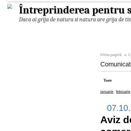
Întreprinderea pentru s
Daca ai grija de natura si natura are grija de ti
Prima pagină
»
C
Comunica
Toate
2025
ianuarie
februarie
07.10
Aviz d