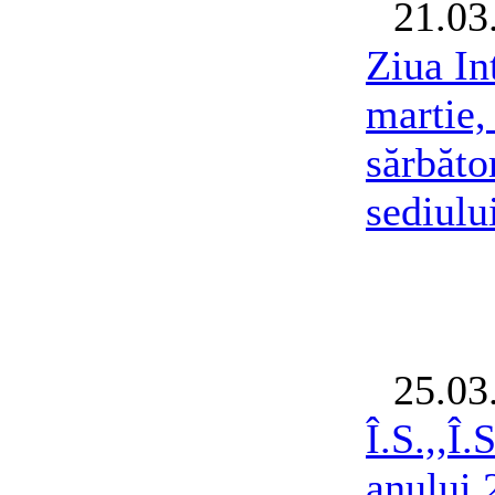
21.03
Ziua In
martie,
sărbăto
sediului
25.03
Î.S.,,Î
anului 