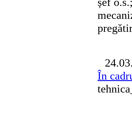
șef o.s
mecaniz
pregăti
24.03
În cadr
tehnic