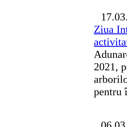
17.03
Ziua In
activita
Adunare
2021, p
arboril
pentru 
06.03