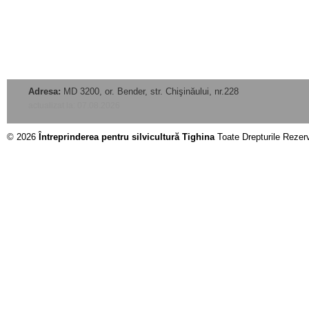
Adresa:
MD 3200, or. Bender, str. Chişinăului, nr.228
actualizat la: 07.08.2026
© 2026
Întreprinderea pentru silvicultură Tighina
Toate Drepturile Rezer