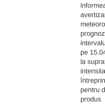
informe
avertiza
meteoro
prognoza
interva
pe 15.0
la supra
intensit
întrepri
pentru 
produs