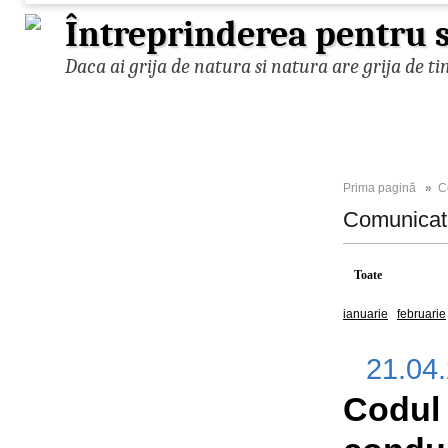
Întreprinderea pentru s
Daca ai grija de natura si natura are grija de ti
Prima pagină
»
C
Comunica
Toate
2025
ianuarie
februarie
21.04
Codul 