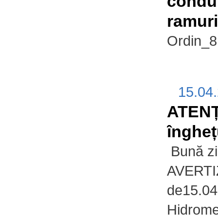
condui
ramurii
Ordin_8
15.04
ATENȚI
înghețu
Bună zi
AVERTI
de15.04
Hidrome