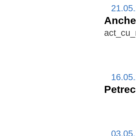
21.05
Anchet
act_cu_r
16.05
Petrec
03.05