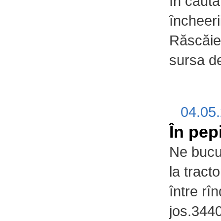
În căuta
încheeri
Răscăieț
sursa de
04.05
În pep
Ne bucu
la tract
între rî
jos.34