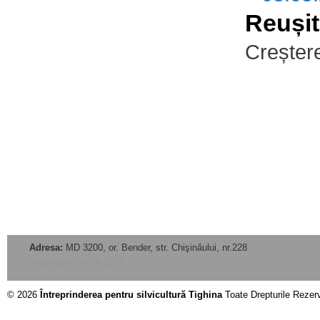
Reușit
Creștere
Adresa:
MD 3200, or. Bender, str. Chişinăului, nr.228
actualizat la: 07.08.2026
© 2026
Întreprinderea pentru silvicultură Tighina
Toate Drepturile Rezer