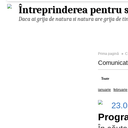
Întreprinderea pentru s
Daca ai grija de natura si natura are grija de ti
Prima pagină
»
C
Comunica
Toate
2025
ianuarie
februarie
23.
Progra