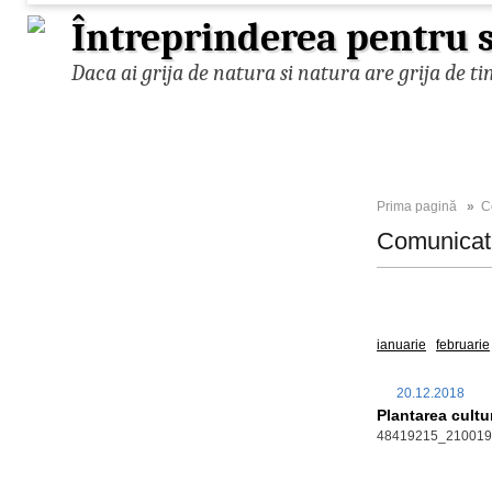
Întreprinderea pentru s
Daca ai grija de natura si natura are grija de ti
Prima pagină
»
C
Comunica
Toate
2025
ianuarie
februarie
20.12.2018
Plantarea cultur
48419215_210019