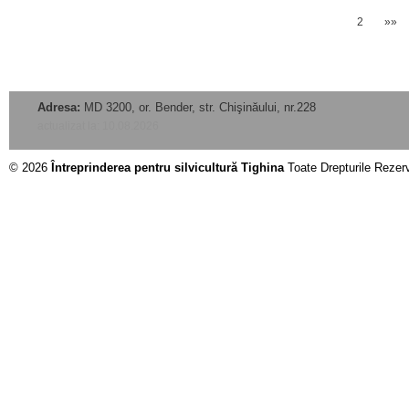
1
2
»»
Adresa:
MD 3200, or. Bender, str. Chişinăului, nr.228
actualizat la: 10.08.2026
© 2026
Întreprinderea pentru silvicultură Tighina
Toate Drepturile Rezer