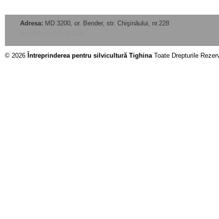
Adresa:
MD 3200, or. Bender, str. Chişinăului, nr.228
actualizat la: 07.08.2026
© 2026
Întreprinderea pentru silvicultură Tighina
Toate Drepturile Rezer