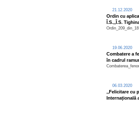
21.12.2020
Ordin cu aplica
Î.S.,,Î.S. Tighin
Ordin_209_din_18
19.06.2020
Combatere a fe
în cadrul ramuri
Combaterea_fenome
06.03.2020
,,Felicitare cu 
Internațională 