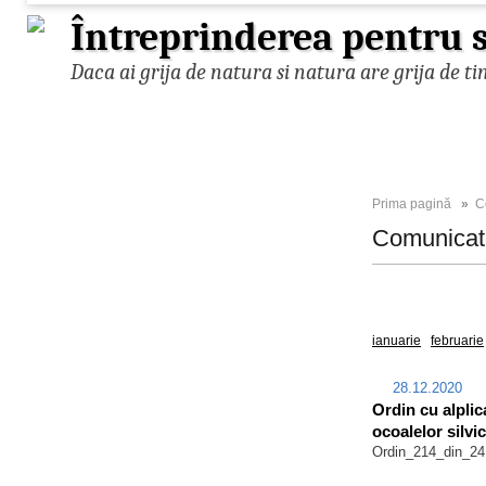
Întreprinderea pentru s
Daca ai grija de natura si natura are grija de ti
Prima pagină
»
C
Comunica
Toate
2025
ianuarie
februarie
28.12.2020
Ordin cu alplic
ocoalelor silvic
Ordin_214_din_24