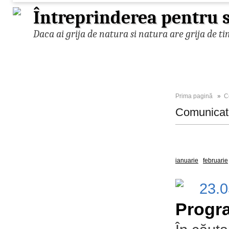
Întreprinderea pentru s
Daca ai grija de natura si natura are grija de ti
Prima pagină
»
C
Comunica
Toate
2025
ianuarie
februarie
23.
Progra