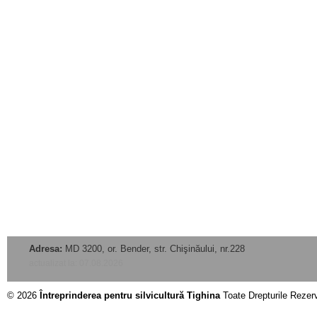
Adresa:
MD 3200, or. Bender, str. Chişinăului, nr.228
actualizat la: 07.08.2026
© 2026
Întreprinderea pentru silvicultură Tighina
Toate Drepturile Rezer