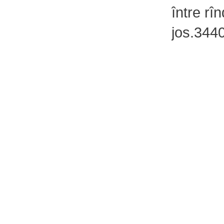
între rî
jos.34