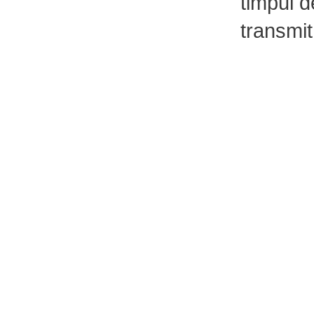
timpul d
transmit