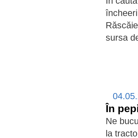
În căuta
încheeri
Răscăieț
sursa de
04.05
În pep
Ne bucu
la tract