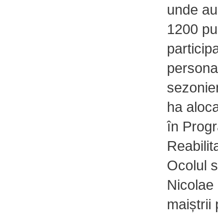
unde au 
1200 pui
particip
personal
sezonier
ha aloc
în Prog
Reabilit
Ocolul s
Nicolae
maiștrii