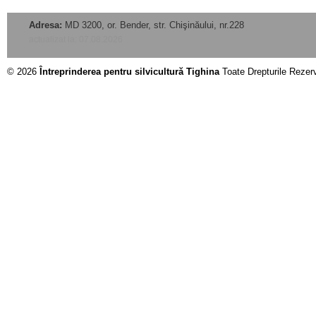
Adresa:
MD 3200, or. Bender, str. Chişinăului, nr.228
actualizat la: 07.08.2026
© 2026
Întreprinderea pentru silvicultură Tighina
Toate Drepturile Rezer