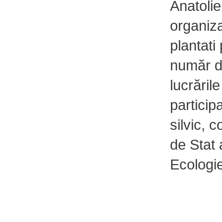
Anatolie
organiza
plantati
număr d
lucrăril
participa
silvic, 
de Stat 
Ecologie