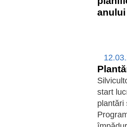
planif
anului
12.03
Plantă
Silvicult
start lu
plantări 
Program
împăduri