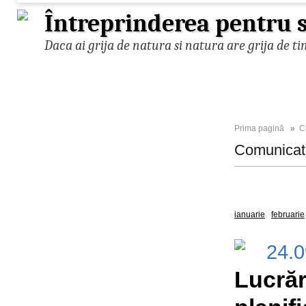
Întreprinderea pentru s
Daca ai grija de natura si natura are grija de ti
Prima pagină
»
C
Comunica
Toate
2025
ianuarie
februarie
24.
Lucrăr