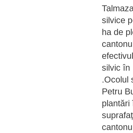
Talmaza 
silvice 
ha de pl
cantonul
efectivu
silvic 
.Ocolul 
Petru Bu
plantări
suprafaț
cantonul