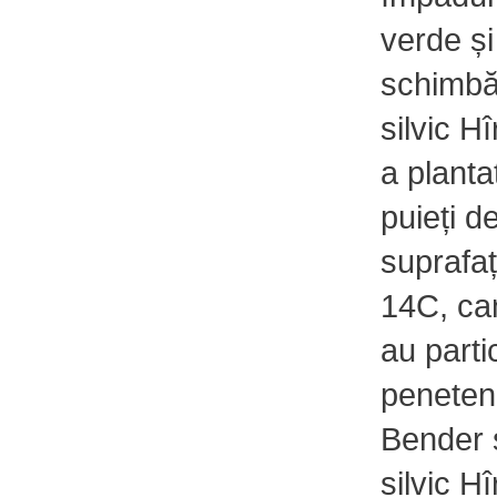
verde și
schimbăr
silvic H
a planta
puieți d
suprafaț
14C, can
au parti
penetenc
Bender ș
silvic H