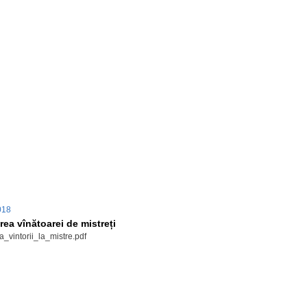
2018
ea vînătoarei de mistreți
_vintorii_la_mistre.pdf