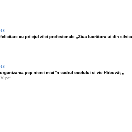
2018
elicitare cu prilejul zilei profesionale ,,Ziua lucrătorului din silvic
2018
 organizarea pepinierei mici în cadrul ocolului silvic Hîrbovăț ,,
170.pdf