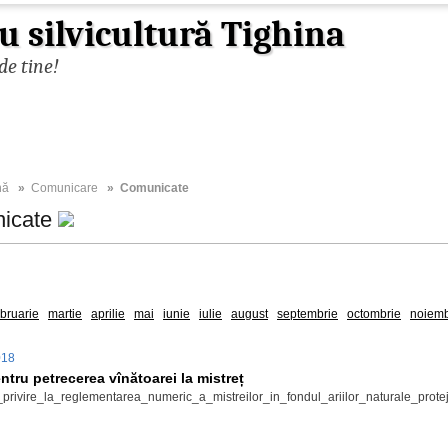
u silvicultură Tighina
de tine!
nă
»
Comunicare
» Comunicate
icate
2025
2024
2023
2022
2021
2020
2019
2018
2017
ebruarie
martie
aprilie
mai
iunie
iulie
august
septembrie
octombrie
noiemb
018
ntru petrecerea vînătoarei la mistreț
_privire_la_reglementarea_numeric_a_mistreilor_in_fondul_ariilor_naturale_pr