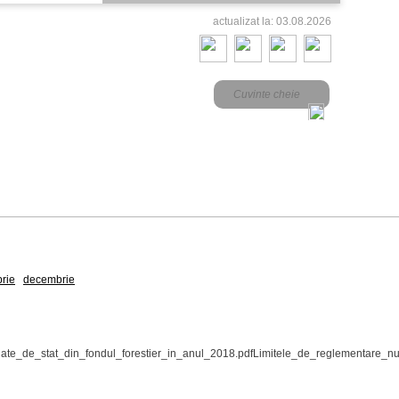
actualizat la: 03.08.2026
2016
2000
rie
decembrie
otejate_de_stat_din_fondul_forestier_in_anul_2018.pdfLimitele_de_reglementar