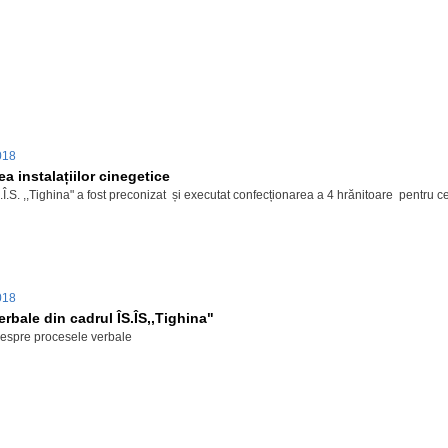
2018
ea instalațiilor cinegetice
.S.Î.S. ,,Tighina" a fost preconizat și executat confecționarea a 4 hrănitoare
2018
rbale din cadrul ÎS.ÎS,,Tighina"
despre procesele verbale