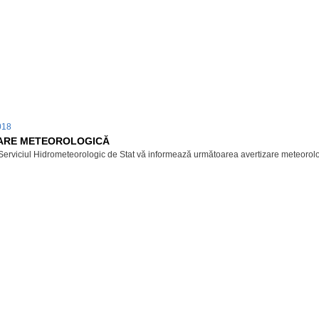
2018
ARE METEOROLOGICĂ
Serviciul Hidrometeorologic de Stat vă informează următoarea avertizare meteorologic