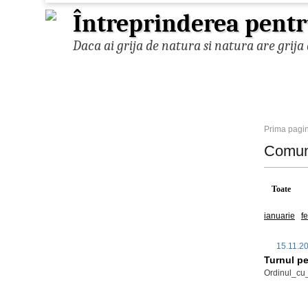
Întreprinderea pentr
Daca ai grija de natura si natura are grija 
Prima pagi
Comun
Toate
ianuarie
f
15.11.2
Turnul pe
Ordinul_cu