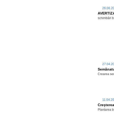
26.06.
AVERTIZA
schimbări b
27.04.
Semănatul
Crearea se
11.04.2
Creșterea
Plantarea b