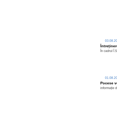
03.08.
Întreținer
În cadrul Î
01.08.
Pocese ve
informație 