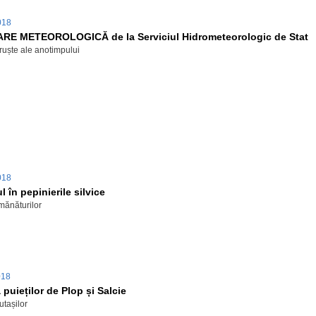
2018
RE METEOROLOGICĂ de la Serviciul Hidrometeorologic de Stat
ruște ale anotimpului
2018
 în pepinierile silvice
mănăturilor
018
 puieților de Plop și Salcie
utașilor