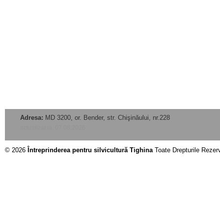
Adresa:
MD 3200, or. Bender, str. Chişinăului, nr.228
actualizat la: 07.08.2026
© 2026
Întreprinderea pentru silvicultură Tighina
Toate Drepturile Rezer