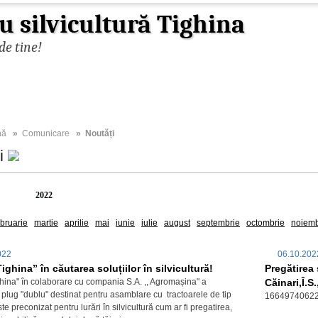
u silvicultură Tighina
de tine!
nă
»
Comunicare
» Noutăți
ți
2026
2022
ebruarie
martie
aprilie
mai
iunie
iulie
august
septembrie
octombrie
noiemb
2022
06.10.20
. Tighina” în căutarea soluțiilor în silvicultură!
Pregătirea 
Tighina" în colaborare cu compania S.A. ,, Agromașina" a
Căinari,Î.S
n plug "dublu" destinat pentru asamblare cu tractoarele de tip
1664974062
e preconizat pentru lurări în silvicultură cum ar fi pregatirea,