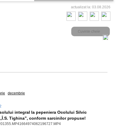
actualizat la: 03.08.2026
rie
decembrie
22
solului integral la pepeniera Ocolului Silvic
.,,Î.S. Tighina”, conform sarcinilor propuse!
201355.MP41664974062196727.MP4