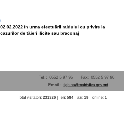
22
02.02.2022 în urma efectuării raidului cu privire la
cazurilor de tăieri ilicite sau braconaj
Tel.:
0552 5 97 96
Fax:
0552 5 97 96
Email:
tighina@moldsilva.gov.md
Total vizitatori
:
231326
|
ieri
:
584
|
azi
:
19
|
online
:
1