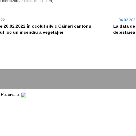
i mobilizărea solului după tăieri,
2022
04.02.20
e 20.02.2022 în ocolul silvic Căinari cantonul
La data de 
vut loc un incendiu a vegetației
depistarea 
e Rezervate.