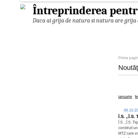
Întreprinderea pentr
Daca ai grija de natura si natura are grija 
Prima pagi
Noută
Toate
ianuarie
f
06.10.
Î.S. ,,Î.S
Î.S. ,,Î.S. 
construit u
MTZ care est