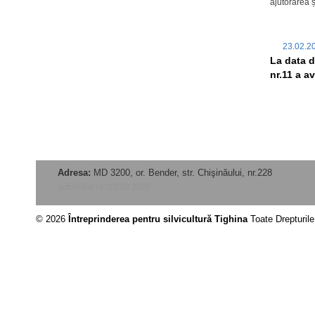
ajutorărea ș
23.02.
La data d
nr.11 a a
Adresa:
MD 3200, or. Bender, str. Chişinăului, nr.228
actualizat la: 03.08.2026
© 2026
Întreprinderea pentru silvicultură Tighina
Toate Drepturil