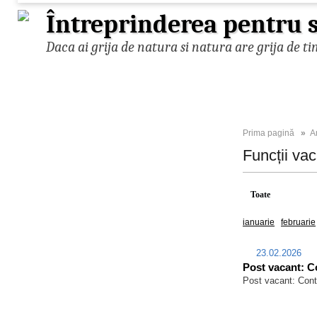
Întreprinderea pentru s
Daca ai grija de natura si natura are grija de ti
Prima pagină
»
A
Funcții va
Toate
2026
ianuarie
februarie
23.02.2026
Post vacant: Co
Post vacant: Conta