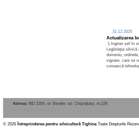
31.12.2025
Actualizarea loc
1.Inginer șef în s
Legilslaţia silvică
domeniu, ordinele, 
vigoare, care se re
cunoască tehnolo
Adresa:
MD 3200, or. Bender, str. Chişinăului, nr.228
actualizat la: 03.08.2026
© 2026
Întreprinderea pentru silvicultură Tighina
Toate Drepturile Rezer