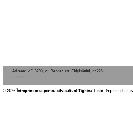
Adresa:
MD 3200, or. Bender, str. Chişinăului, nr.228
actualizat la: 07.08.2026
© 2026
Întreprinderea pentru silvicultură Tighina
Toate Drepturile Rezer