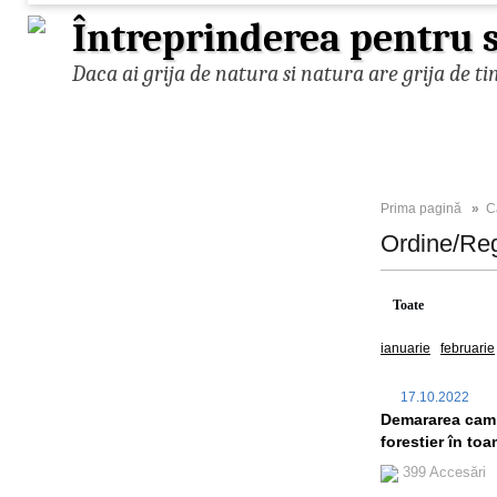
Întreprinderea pentru s
Daca ai grija de natura si natura are grija de ti
Prima pagină
»
C
Ordine/Re
Toate
2022
ianuarie
februarie
17.10.2022
Demararea campa
forestier în to
399 Accesări