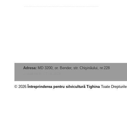
Adresa:
MD 3200, or. Bender, str. Chişinăului, nr.228
actualizat la: 07.08.2026
© 2026
Întreprinderea pentru silvicultură Tighina
Toate Drepturil