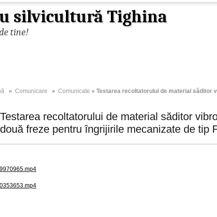
u silvicultură Tighina
de tine!
nă
»
Comunicare
»
Comunicate
» Testarea recoltatorului de material săditor 
Testarea recoltatorului de material săditor vi
două freze pentru îngrijirile mecanizate de tip
9970965.mp4
0353653.mp4