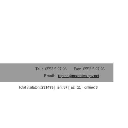
Tel.:
0552 5 97 96
Fax:
0552 5 97 96
Email:
tighina@moldsilva.gov.md
Total vizitatori
:
231493
|
ieri
:
57
|
azi
:
11
|
online
:
3