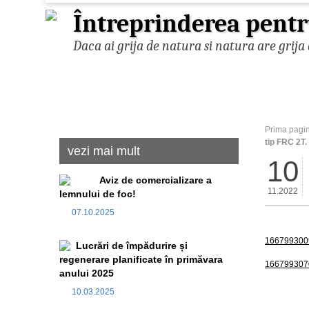
Întreprinderea pentr
Daca ai grija de natura si natura are grija 
Prima pagi
tip FRC 2T.
vezi mai mult
10
Aviz de comercializare a
11.2022
lemnului de foc!
07.10.2025
166799300
Lucrări de împădurire și
regenerare planificate în primăvara
166799307
anului 2025
10.03.2025