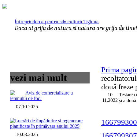
Întreprinderea pentru silvicultură Tighina
Daca ai grija de natura si natura are grija de tine
Prima pagi
vezi mai mult
recoltatoru
două freze 
Aviz de comercializare a
10
Testarea
lemnului de foc!
11.2022
și a două
07.10.2025
Lucrări de împădurire și regenerare
166799300
planificate în primăvara anului 2025
166799307
10.03.2025