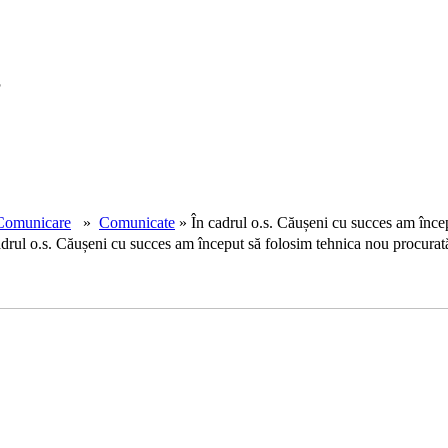
!
Comunicare
»
Comunicate
» În cadrul o.s. Căușeni cu succes am înce
adrul o.s. Căușeni cu succes am început să folosim tehnica nou procurat