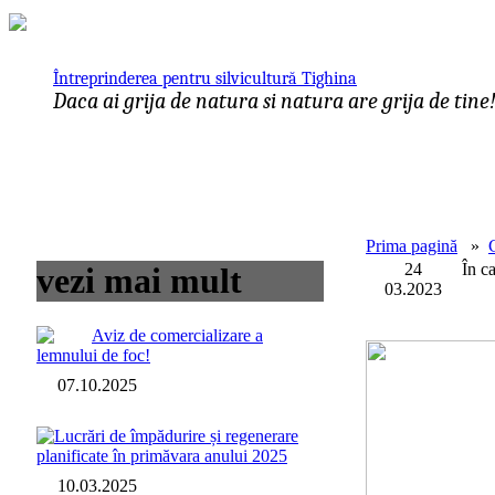
Întreprinderea pentru silvicultură Tighina
Daca ai grija de natura si natura are grija de tine
Prima pagină
»
24
În c
vezi mai mult
03.2023
Aviz de comercializare a
lemnului de foc!
07.10.2025
Lucrări de împădurire și regenerare
planificate în primăvara anului 2025
10.03.2025