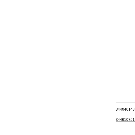
344040148
344610751