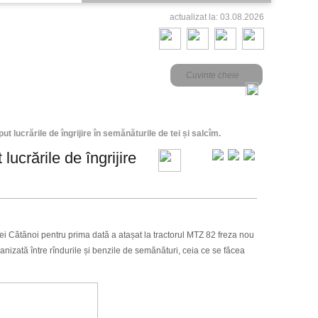
actualizat la: 03.08.2026
ut lucrările de îngrijire în semănăturile de tei și salcîm.
lucrările de îngrijire
i Cătănoi pentru prima dată a atașat la tractorul MTZ 82 freza nou
nizată între rîndurile și benzile de semănături, ceia ce se făcea