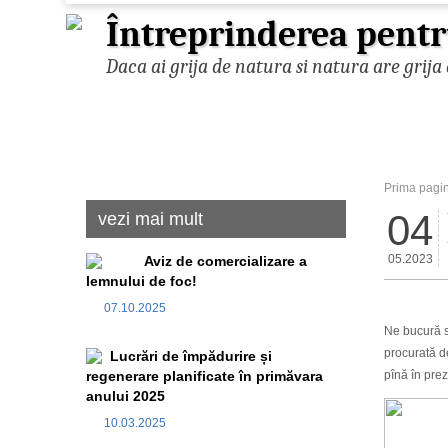
Întreprinderea pentr
Daca ai grija de natura si natura are grija 
Prima pagi
04
vezi mai mult
05.2023
Aviz de comercializare a
lemnului de foc!
07.10.2025
Ne bucură s
procurată d
Lucrări de împădurire și
regenerare planificate în primăvara
pînă în prez
anului 2025
10.03.2025