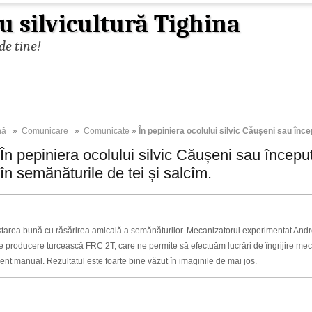
u silvicultură Tighina
de tine!
nă
»
Comunicare
»
Comunicate
» În pepiniera ocolului silvic Căușeni sau încep
În pepiniera ocolului silvic Căușeni sau început 
în semănăturile de tei și salcîm.
tarea bună cu răsărirea amicală a semănăturilor. Mecanizatorul experimentat Andre
e producere turcească FRC 2T, care ne permite să efectuăm lucrări de îngrijire meca
ent manual. Rezultatul este foarte bine văzut în imaginile de mai jos.