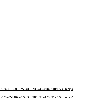
_5740615589375648_6733748283465019724_n.mp4
_6707658469267939_5381834747039177793_n.mp4