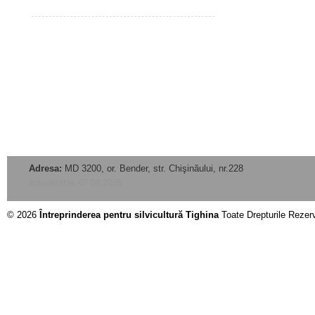
Adresa:
MD 3200, or. Bender, str. Chişinăului, nr.228
actualizat la: 07.08.2026
© 2026
Întreprinderea pentru silvicultură Tighina
Toate Drepturile Rezer