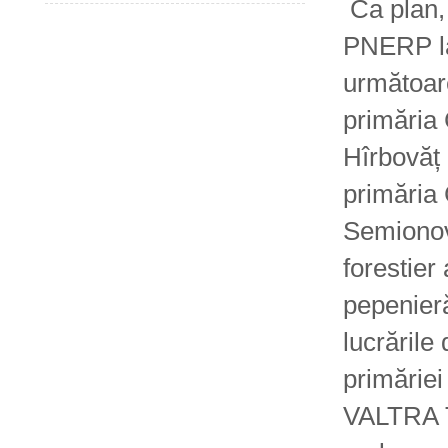
Ca plan, 
PNERP la 
următoare
primăria 
Hîrbovăț 
primăria 
Semionovc
forestier
pepenier
lucrările
primăriei
VALTRA T