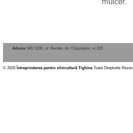
mulcer.
Adresa:
MD 3200, or. Bender, str. Chişinăului, nr.228
actualizat la: 07.08.2026
© 2026
Întreprinderea pentru silvicultură Tighina
Toate Drepturile Rezer