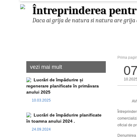
Întreprinderea pentr
Daca ai grija de natura si natura are grija 
Prima pagi
0
vezi mai mult
10.202
Lucrări de împădurire și
regenerare planificate în primăvara
anului 2025
10.03.2025
AVIZ DE
Întreprinder
Lucrări de împădurire planificate
comercializă
în toamna anului 2024 .
oficial de p
24.09.2024
Denumirea p