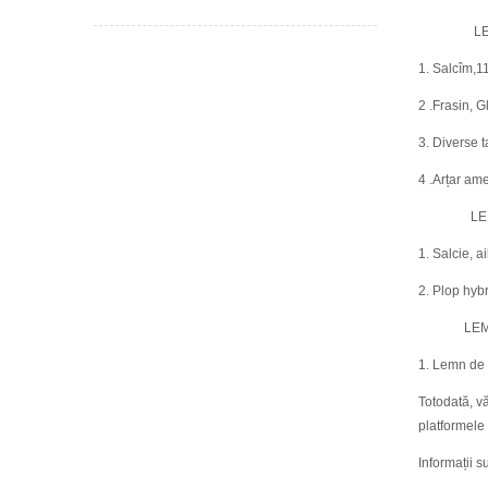
LEMN DE
1. Salcîm,11
2 .Frasin, G
3. Diverse t
4 .Arțar ame
LEMN DE
1. Salcie, a
2. Plop hybr
LEMN DE
1. Lemn de f
Totodată, vă
platformele 
Informații 