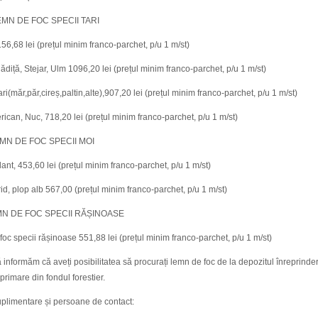
 FOC SPECII TARI
56,68 lei (prețul minim franco-parchet, p/u 1 m/st)
lădiță, Stejar, Ulm 1096,20 lei (prețul minim franco-parchet, p/u 1 m/st)
ari(măr,păr,cireș,paltin,alte),907,20 lei (prețul minim franco-parchet, p/u 1 m/st)
rican, Nuc, 718,20 lei (prețul minim franco-parchet, p/u 1 m/st)
 FOC SPECII MOI
ilant, 453,60 lei (prețul minim franco-parchet, p/u 1 m/st)
id, plop alb 567,00 (prețul minim franco-parchet, p/u 1 m/st)
 FOC SPECII RĂȘINOASE
oc specii rășinoase 551,88 lei (prețul minim franco-parchet, p/u 1 m/st)
 informăm că aveți posibilitatea să procurați lemn de foc de la depozitul înreprinderi
primare din fondul forestier.
suplimentare și persoane de contact: