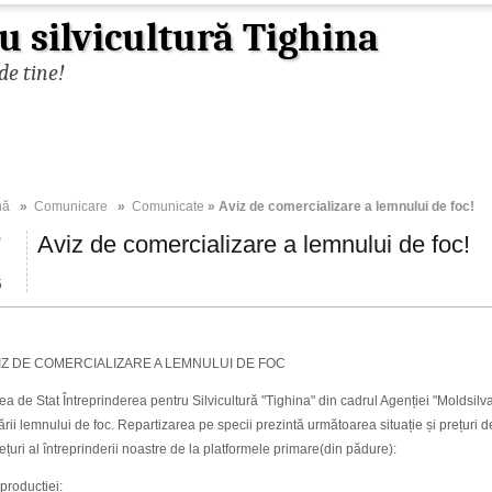
u silvicultură Tighina
de tine!
nă
»
Comunicare
»
Comunicate
» Aviz de comercializare a lemnului de foc!
7
Aviz de comercializare a lemnului de foc!
5
 COMERCIALIZARE A LEMNULUI DE FOC
ea de Stat Întreprinderea pentru Silvicultură "Tighina" din cadrul Agenției "Moldsil
rii lemnului de foc. Repartizarea pe specii prezintă următoarea situație și prețuri d
rețuri al întreprinderii noastre de la platformele primare(din pădure):
roducției: