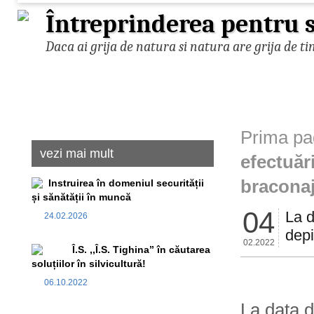
Întreprinderea pentru s
Daca ai grija de natura si natura are grija de ti
Prima pa
vezi mai mult
efectuări
bracona
Instruirea în domeniul securității
și sănătății în muncă
04
La d
24.02.2026
depi
02.2022
Î.S. ,,Î.S. Tighina” în căutarea
soluțiilor în silvicultură!
06.10.2022
La data d