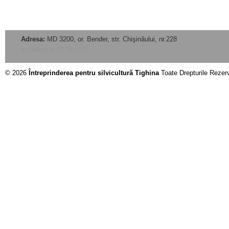
Adresa:
MD 3200, or. Bender, str. Chişinăului, nr.228
actualizat la: 03.08.2026
© 2026
Întreprinderea pentru silvicultură Tighina
Toate Drepturile Rezer