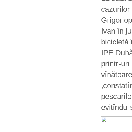
cazurilor 
Grigoriop
Ivan în j
bicicletă
IPE Dubăs
printr-un
vînătoare
,constatî
pescarilo
evitîndu-