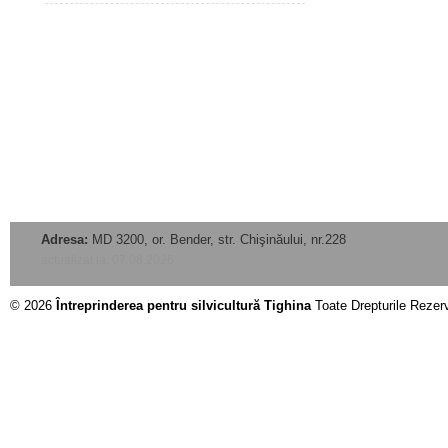
Adresa:
MD 3200, or. Bender, str. Chişinăului, nr.228
actualizat la: 07.08.2026
© 2026
Întreprinderea pentru silvicultură Tighina
Toate Drepturile Rezer