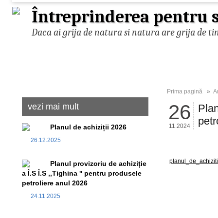
Întreprinderea pentru s
Daca ai grija de natura si natura are grija de ti
Prima pagină
»
A
26
vezi mai mult
Plan
petr
11.2024
Planul de achiziții 2026
26.12.2025
planul_de_achizit
Planul provizoriu de achiziție
a Î.S Î.S ,,Tighina '' pentru produsele
petroliere anul 2026
24.11.2025