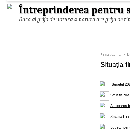
Întreprinderea pentru s
Daca ai grija de natura si natura are grija de ti
Prima pagină
»
D
Situația 
Bugetul 20
Situația fin
Aprobarea b
Situația fin
Bugetul pen