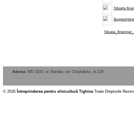
Situația fin
Bugetul(deviz
Situaia_financiar
Adresa:
MD 3200, or. Bender, str. Chişinăului, nr.228
actualizat la: 07.08.2026
© 2026
Întreprinderea pentru silvicultură Tighina
Toate Drepturile Rezer