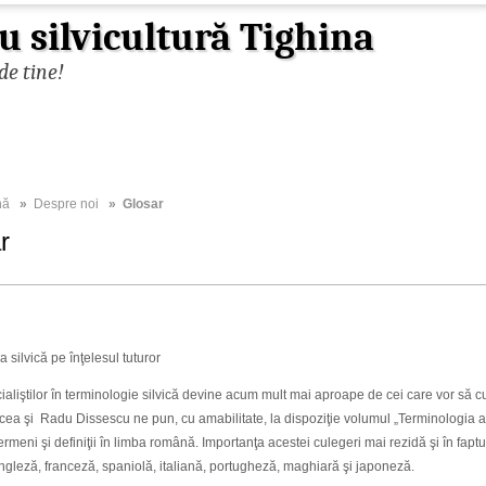
u silvicultură Tighina
de tine!
nă
»
Despre noi
» Glosar
r
 silvică pe înţelesul tuturor
aliştilor în terminologie silvică devine acum mult mai aproape de cei care vor să cu
cea şi Radu Dissescu ne pun, cu amabilitate, la dispoziţie volumul „Terminologia am
meni şi definiţii în limba română. Importanţa acestei culegeri mai rezidă şi în faptul
gleză, franceză, spaniolă, italiană, portugheză, maghiară şi japoneză.