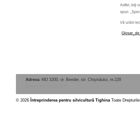
Astfel, toţi
spun: „Sper
Vă urăm lect
Glosar_de_
Adresa:
MD 3200, or. Bender, str. Chişinăului, nr.228
actualizat la: 03.08.2026
© 2026
Întreprinderea pentru silvicultură Tighina
Toate Drepturil