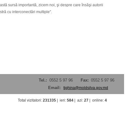
eastă sursă importantă, zicem noi, şi despre care însăşi autorii
ră cu interconectări multiple".
Tel.:
0552 5 97 96
Fax:
0552 5 97 96
Email:
tighina@moldsilva.gov.md
Total vizitatori
:
231335
|
ieri
:
584
|
azi
:
27
|
online
:
4