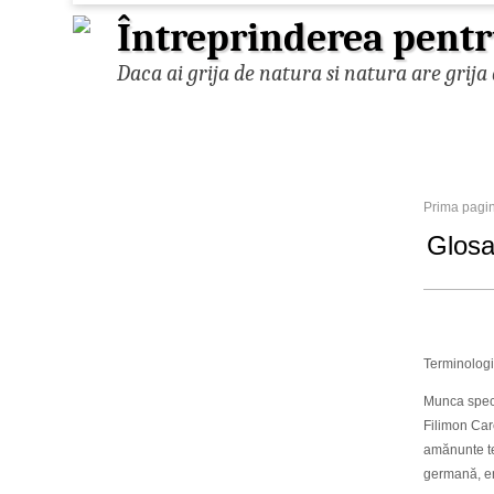
Întreprinderea pentr
Daca ai grija de natura si natura are grija 
Prima pagi
Glosa
Terminologia
Munca speci
Filimon Car
amănunte ter
germană, en