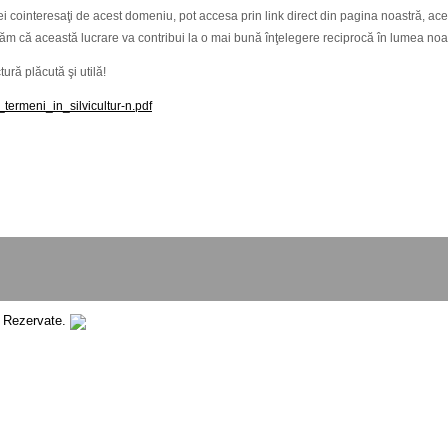
 cei cointeresaţi de acest domeniu, pot accesa prin link direct din pagina noastră, ac
ăm că această lucrare va contribui la o mai bună înţelegere reciprocă în lumea noast
ură plăcută şi utilă!
termeni_in_silvicultur-n.pdf
e Rezervate.