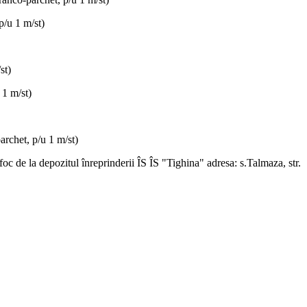
p/u 1 m/st)
st)
 1 m/st)
archet, p/u 1 m/st)
oc de la depozitul înreprinderii ÎS ÎS "Tighina" adresa: s.Talmaza, str.