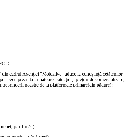
FOC
a" din cadrul Agenției "Moldsilva" aduce la cunoștință
cetățenilor
pe specii prezintă următoarea situație și prețuri de comercializare,
 întreprinderii noastre de la platformele primare(din pădure):
archet, p/u 1 m/st)
franco-parchet, p/u 1 m/st)