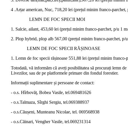
4 .Arțar american, Nuc, 718,20 lei (prețul minim franco-parchet, 
LEMN DE FOC SPECII MOI
1. Salcie, ailant, 453,60 lei (prețul minim franco-parchet, p/u 1 m/
2. Plop hybrid, plop alb 567,00 (prețul minim franco-parchet, p/u
LEMN DE FOC SPECII RĂȘINOASE
1. Lemn de foc specii rășinoase 551,88 lei (prețul minim franco-p
Totodată, vă informăm că aveți posibilitatea să procurați lemn de f
Livezilor, sau de pe platformele primare din fondul forestier.
Informații suplimentare și persoane de contact:
- o.s. Hîrbovăț, Bobea Vasile, tel.069481626
- o.s.Talmaza, Sîrghi Sergiu, tel.069388937
- o.s.Căușeni, Munteanu Nicolae, tel. 069568938
- o.s.Căinari, Vengher Vasile, tel.069231314