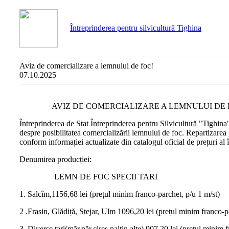
Întreprinderea pentru silvicultură Tighina
Aviz de comercializare a lemnului de foc!
07.10.2025
AVIZ DE COMERCIALIZARE A LEMNULUI DE 
Întreprinderea de Stat Întreprinderea pentru Silvicultură "Tighin
despre posibilitatea comercializării lemnului de foc. Repartizarea 
conform informației actualizate din catalogul oficial de prețuri al
Denumirea producției:
LEMN DE FOC SPECII TARI
1. Salcîm,1156,68 lei (prețul minim franco-parchet, p/u 1 m/st)
2 .Frasin, Glădiță, Stejar, Ulm 1096,20 lei (prețul minim franco-p
3. Diverse tari(măr,păr,cireș,paltin,alte),907,20 lei (prețul minim 