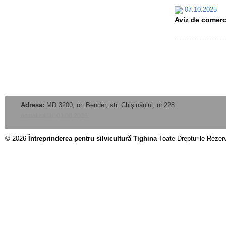
07.10.2025
Aviz de comerci
Adresa:
MD 3200, or. Bender, str. Chişinăului, nr.228
actualizat la: 03.08.2026
© 2026
Întreprinderea pentru silvicultură Tighina
Toate Drepturile Rezer