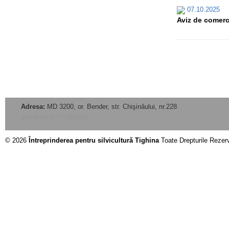
07.10.2025
Aviz de comerci
Adresa:
MD 3200, or. Bender, str. Chişinăului, nr.228
actualizat la: 07.08.2026
© 2026
Întreprinderea pentru silvicultură Tighina
Toate Drepturile Rezer