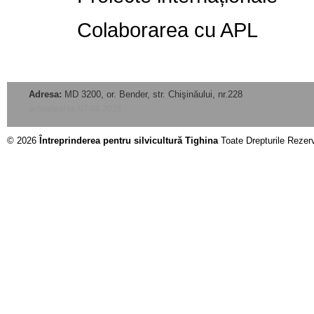
Colaborarea cu APL
Adresa:
MD 3200, or. Bender, str. Chişinăului, nr.228
actualizat la: 07.08.2026
© 2026
Întreprinderea pentru silvicultură Tighina
Toate Drepturile Rezer